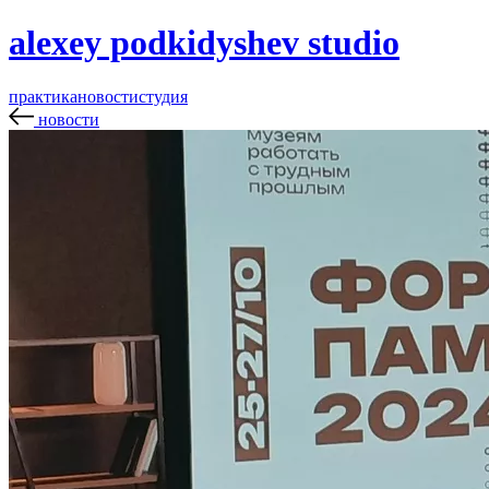
alexey podkidyshev studio
практика
новости
студия
новости