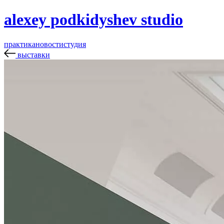
alexey podkidyshev studio
практика
новости
студия
выставки