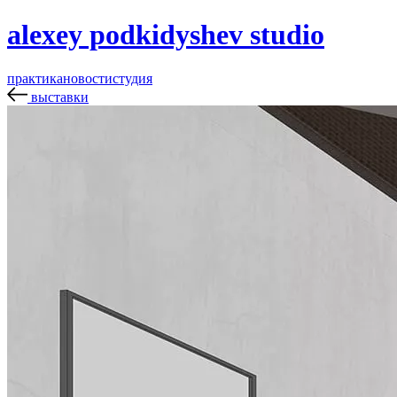
alexey podkidyshev studio
практика
новости
студия
выставки