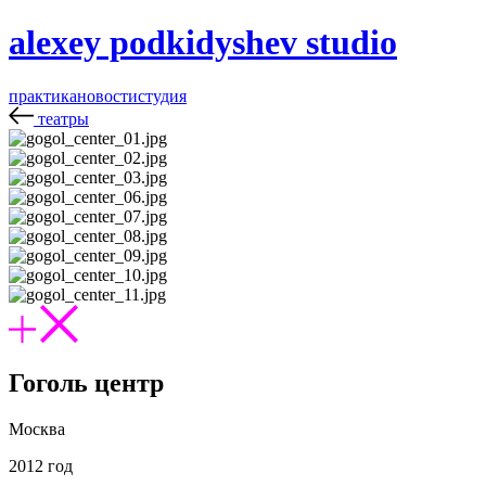
alexey podkidyshev studio
практика
новости
студия
театры
Гоголь центр
Москва
2012 год